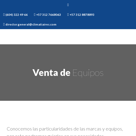
(604) 322 49 66
+57 312 7668063
+57 312 8878893
director.general@climatiaires.com
Venta de
Equipos
Conocemos las particularidades de las marcas y equipos,
por esto podremos guiarlos en sus necesidades