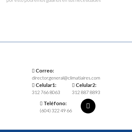
Correo:
director.general@climatiaires.com
Celular1:
Celular2:
312 766 8063
312 887 8893
Teléfono:
(604) 322 49 66